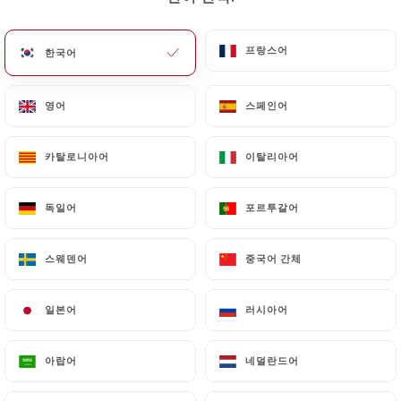
메뉴
KO
프랑스어
프랑스어
한국어
한국어
영어
영어
스페인어
스페인어
카탈로니아어
카탈로니아어
이탈리아어
이탈리아어
/
홈
연락처
연락처
독일어
독일어
포르투갈어
포르투갈어
스웨덴어
스웨덴어
중국어 간체
중국어 간체
일본어
일본어
러시아어
러시아어
아랍어
아랍어
네덜란드어
네덜란드어
Cocagne