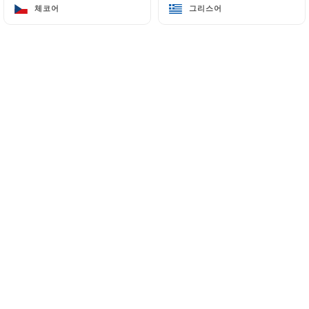
체코어
체코어
그리스어
그리스어
200 Rue Lecocq
33000 Bordeaux France
+33973894359
이름
이메일
전화번호