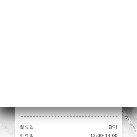
하기
러리
뷰
뉴
ISATION
락처
200 Rue Lecocq
33000 Bordeaux
France
월요일
닫기
화요일
12:00-14:00