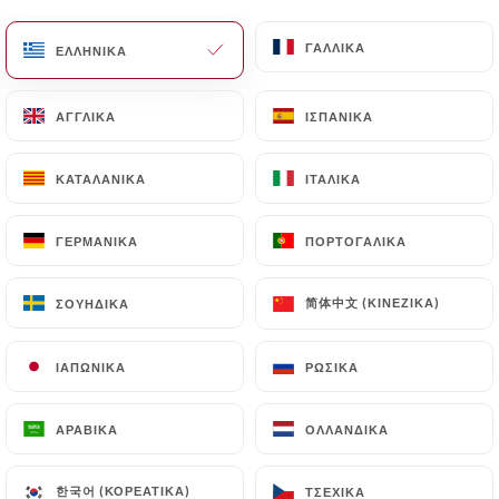
ΓΑΛΛΙΚΆ
ΓΑΛΛΙΚΆ
ΕΛΛΗΝΙΚΆ
ΕΛΛΗΝΙΚΆ
ΑΓΓΛΙΚΆ
ΑΓΓΛΙΚΆ
ΙΣΠΑΝΙΚΆ
ΙΣΠΑΝΙΚΆ
ΚΑΤΑΛΑΝΙΚΆ
ΚΑΤΑΛΑΝΙΚΆ
ΙΤΑΛΙΚΆ
ΙΤΑΛΙΚΆ
ΓΕΡΜΑΝΙΚΆ
ΓΕΡΜΑΝΙΚΆ
ΠΟΡΤΟΓΑΛΙΚΆ
ΠΟΡΤΟΓΑΛΙΚΆ
简体中文 (ΚΙΝΈΖΙΚΑ)
简体中文 (ΚΙΝΈΖΙΚΑ)
ΣΟΥΗΔΙΚΆ
ΣΟΥΗΔΙΚΆ
ΙΑΠΩΝΙΚΆ
ΙΑΠΩΝΙΚΆ
ΡΩΣΙΚΆ
ΡΩΣΙΚΆ
ΑΡΑΒΙΚΆ
ΑΡΑΒΙΚΆ
ΟΛΛΑΝΔΙΚΆ
ΟΛΛΑΝΔΙΚΆ
한국어 (ΚΟΡΕΆΤΙΚΑ)
한국어 (ΚΟΡΕΆΤΙΚΑ)
ΤΣΈΧΙΚΑ
ΤΣΈΧΙΚΑ