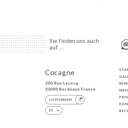
Sie finden uns auch
auf …
STA
Cocagne
GAL
200 Rue Lecocq
BEW
33000 Bordeaux France
MEN
PRI
+33973894359
KON
REC
DE