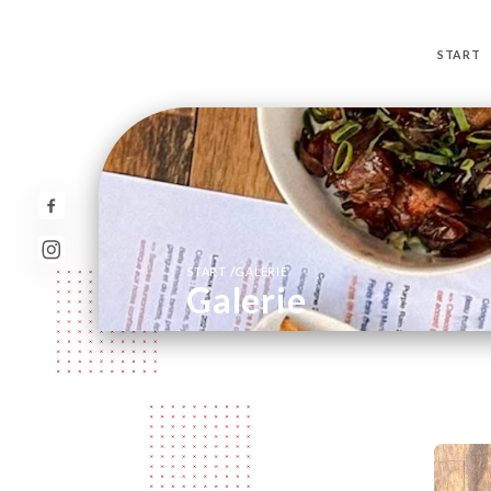
START
/
START
GALERIE
Galerie