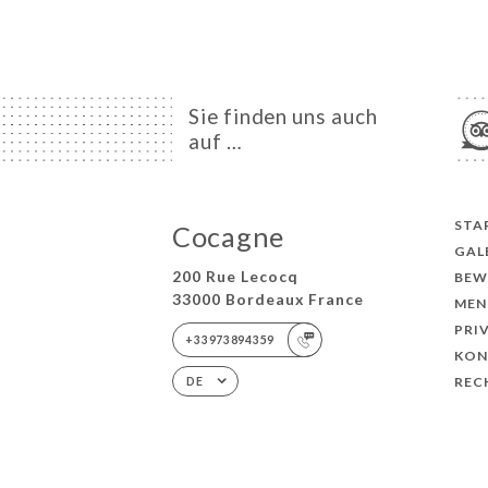
Sie finden uns auch
auf …
STA
Cocagne
GAL
200 Rue Lecocq
BEW
33000 Bordeaux France
MEN
PRI
+33973894359
KON
REC
DE
© COPYRIGHT 2026 – COCAGNE – ALLE RECHTE VO