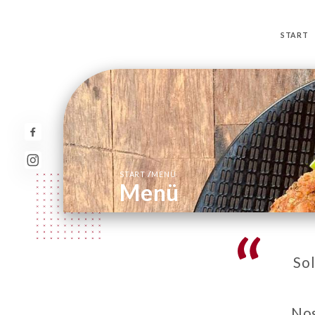
START
/
START
MENÜ
Menü
Sol
Nos