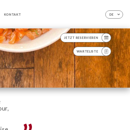
KONTAKT
DE
JETZT RESERVIEREN
WARTELISTE
e
our,
ise.