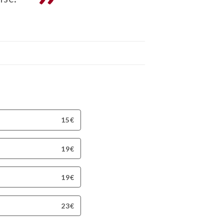
15€
19€
19€
23€