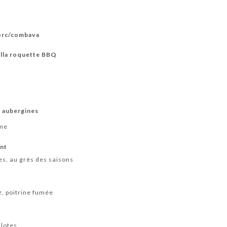
orc/combava
ella roquette BBQ
r aubergines
ame
ent
s, au grès des saisons
z, poitrine fumée
alotes