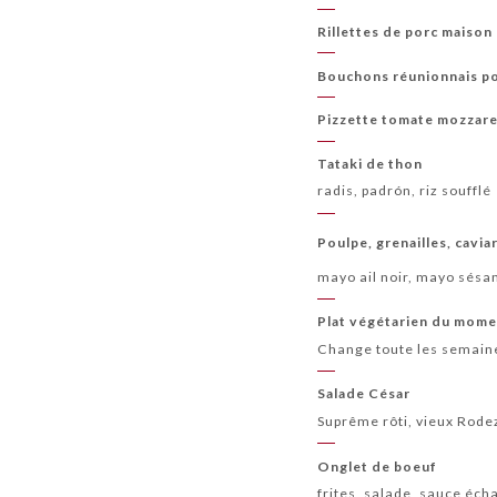
Rillettes de porc maison
Bouchons réunionnais p
Pizzette tomate mozzar
Tataki de thon
radis, padrón, riz soufflé
Poulpe, grenailles, cavia
mayo ail noir, mayo sés
Plat végétarien du mom
Change toute les semaine
Salade César
Suprême rôti, vieux Rode
Onglet de boeuf
frites, salade, sauce éch