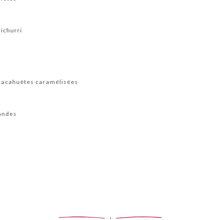
michurri
 cacahuètes caramélisées
mandes
d