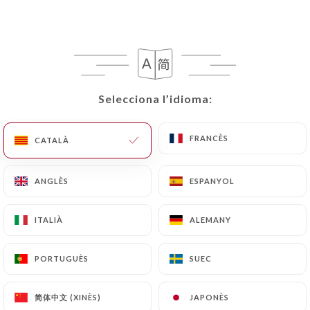
française,
Nos fromages et charcuteries
d’origine Aveyronnaise.
Selecciona l’idioma:
Selecciona l’idioma:
MENUS MIDI
MENU ENFANTS
CARTE
FRANCÈS
FRANCÈS
CATALÀ
CATALÀ
MENUS MIDI
ANGLÈS
ANGLÈS
ESPANYOL
ESPANYOL
ITALIÀ
ITALIÀ
ALEMANY
ALEMANY
Plat du jour seul
15€
PORTUGUÈS
PORTUGUÈS
SUEC
SUEC
Entrée du jour + Plat du jour
19€
简体中文 (XINÈS)
简体中文 (XINÈS)
JAPONÈS
JAPONÈS