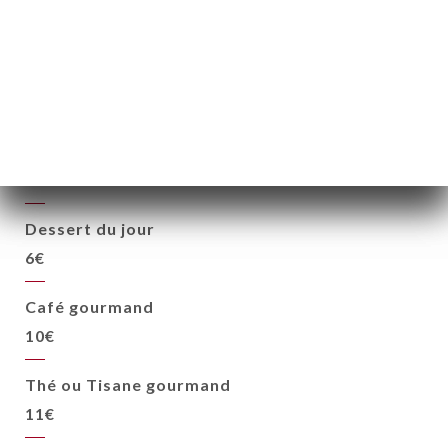
Mousse au chocolat
glace caramel, crumble, cacahuètes caramélisées
10€
Pavlova fraises, basilic
glace chocolat blanc, amandes
9€
Dessert du jour
6€
Café gourmand
10€
Thé ou Tisane gourmand
11€