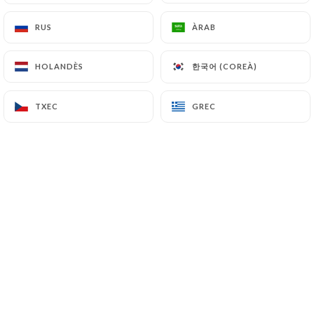
Plat du jour + Dessert du jour
19€
RUS
RUS
ÀRAB
ÀRAB
Entrée du jour+ Plat du jour + Dessert
한국어 (COREÀ)
한국어 (COREÀ)
HOLANDÈS
HOLANDÈS
23€
du jour
TXEC
TXEC
GREC
GREC
MENU ENFANTS
12.00 €
Manu enfant
12€
Jusqu’à 10 ans
1 sirop à l’eau
Poisson ou viande, frites maison
1 boule de glace (fraise, vanille ou chocolat)