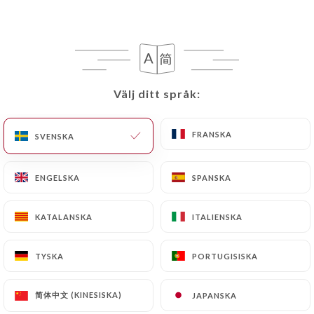
française,
Nos fromages et charcuteries
d’origine Aveyronnaise.
Välj ditt språk:
Välj ditt språk:
MENUS MIDI
MENU ENFANTS
CARTE
FRANSKA
FRANSKA
SVENSKA
SVENSKA
ENGELSKA
ENGELSKA
SPANSKA
SPANSKA
MENUS MIDI
KATALANSKA
KATALANSKA
ITALIENSKA
ITALIENSKA
Plat du jour seul
15€
TYSKA
TYSKA
PORTUGISISKA
PORTUGISISKA
Entrée du jour + Plat du jour
19€
简体中文 (KINESISKA)
简体中文 (KINESISKA)
JAPANSKA
JAPANSKA