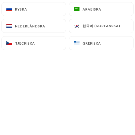
Plat du jour + Dessert du jour
19€
RYSKA
RYSKA
ARABISKA
ARABISKA
Entrée du jour+ Plat du jour + Dessert
한국어 (KOREANSKA)
한국어 (KOREANSKA)
NEDERLÄNDSKA
NEDERLÄNDSKA
23€
du jour
TJECKISKA
TJECKISKA
GREKISKA
GREKISKA
MENU ENFANTS
12.00 €
Manu enfant
12€
Jusqu’à 10 ans
1 sirop à l’eau
Poisson ou viande, frites maison
1 boule de glace (fraise, vanille ou chocolat)