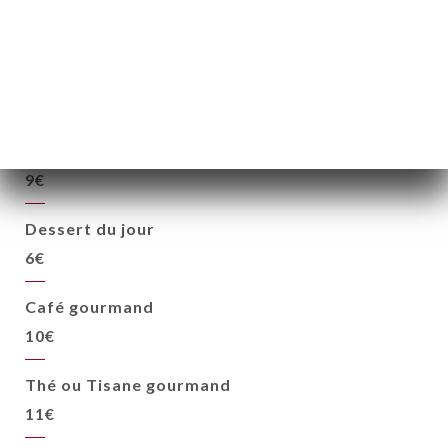
Mousse au chocolat
glace caramel, crumble, cacahuètes caramélisées
10€
Pavlova fraises, basilic
glace chocolat blanc, amandes
9€
Dessert du jour
6€
Café gourmand
10€
Thé ou Tisane gourmand
11€