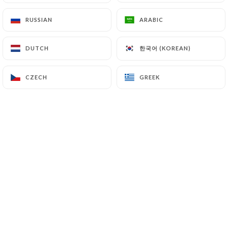
Plat du jour + Dessert du jour
19€
RUSSIAN
RUSSIAN
ARABIC
ARABIC
Entrée du jour+ Plat du jour + Dessert
한국어 (KOREAN)
한국어 (KOREAN)
DUTCH
DUTCH
23€
du jour
CZECH
CZECH
GREEK
GREEK
MENU ENFANTS
12.00 €
Manu enfant
12€
Jusqu’à 10 ans
1 sirop à l’eau
Poisson ou viande, frites maison
1 boule de glace (fraise, vanille ou chocolat)