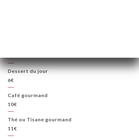
Mousse au chocolat
glace caramel, crumble, cacahuètes caramélisées
10€
Pavlova fraises, basilic
glace chocolat blanc, amandes
9€
Dessert du jour
6€
Café gourmand
10€
Thé ou Tisane gourmand
11€