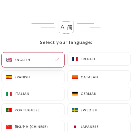
française,
Nos fromages et charcuteries
d’origine Aveyronnaise.
Select your language:
Select your language:
MENUS MIDI
MENU ENFANTS
CARTE
FRENCH
FRENCH
ENGLISH
ENGLISH
MENUS MIDI
SPANISH
SPANISH
CATALAN
CATALAN
ITALIAN
ITALIAN
GERMAN
GERMAN
Plat du jour seul
15€
PORTUGUESE
PORTUGUESE
SWEDISH
SWEDISH
Entrée du jour + Plat du jour
19€
简体中文 (CHINESE)
简体中文 (CHINESE)
JAPANESE
JAPANESE